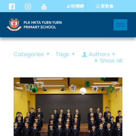
家教會
校聯網
Categories
Tags
Authors
Show all