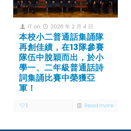
IT
on
2026 年 2 月 4 日
本校小二普通話集誦隊
再創佳績，在13隊參賽
隊伍中脫穎而出，於小
學一、二年級普通話詩
詞集誦比賽中榮獲亞
軍！
1
Read more