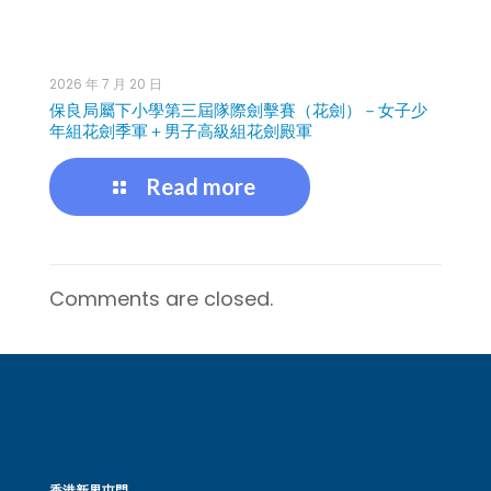
2026 年 7 月 20 日
保良局屬下小學第三屆隊際劍擊賽（花劍）－女子少
年組花劍季軍＋男子高級組花劍殿軍
Read more
Comments are closed.
香港新界屯門